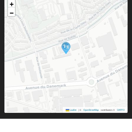
+
−
Leaflet
|
©
OpenStreetMap
contributors ©
CARTO